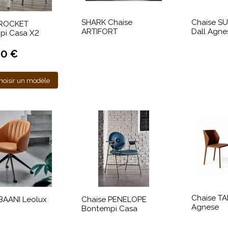
SHARK Chaise
Chaise S
 ROCKET
ARTIFORT
Dall Agne
pi Casa X2
00 €
hoisir un modèle
Chaise TA
BAANI Leolux
Chaise PENELOPE
Agnese
Bontempi Casa