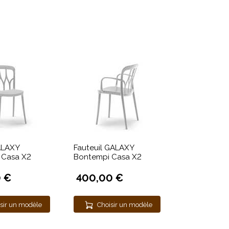
ALAXY
Fauteuil GALAXY
 Casa X2
Bontempi Casa X2
 €
400,00 €
sir un modèle
Choisir un modèle