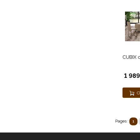
CUBIX c
1 98
C
Pages :
1