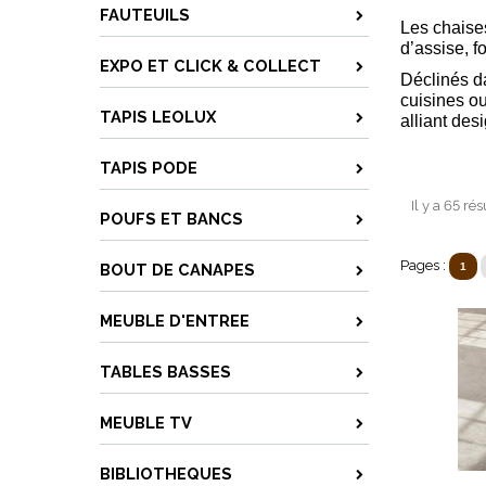
FAUTEUILS
Les chaises
d’assise, f
EXPO ET CLICK & COLLECT
Déclinés da
cuisines o
TAPIS LEOLUX
alliant des
TAPIS PODE
Il y a 65 ré
POUFS ET BANCS
Pages :
BOUT DE CANAPES
1
MEUBLE D'ENTREE
TABLES BASSES
MEUBLE TV
BIBLIOTHEQUES