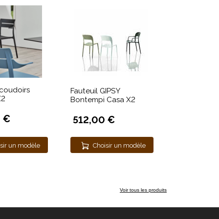
coudoirs
Fauteuil GIPSY
X2
Bontempi Casa X2
 €
512,00 €
sir un modèle
Choisir un modèle
Voir tous les produits