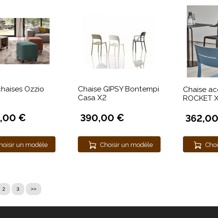
haises Ozzio
Chaise GIPSY Bontempi
Chaise ac
Casa X2
ROCKET 
9,00 €
390,00 €
362,00
hoisir un modèle
Choisir un modèle
Choi
2
3
>>