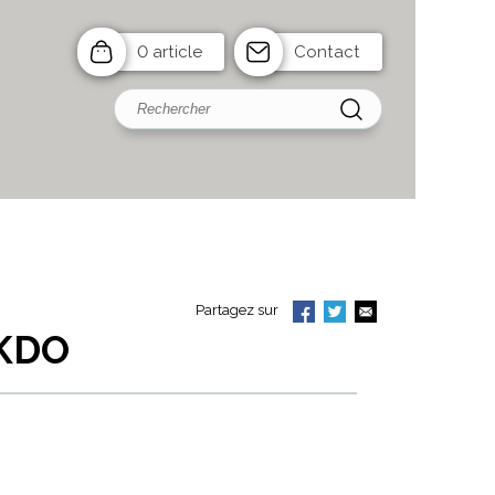
0 article
Contact
Partagez sur
 KDO