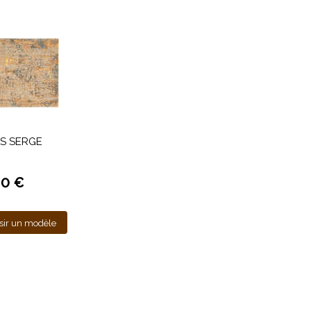
IS SERGE
00 €
sir un modèle