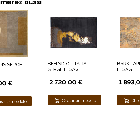
imerez aussi
BEHIND OR TAPIS
BARK TAP
PIS SERGE
SERGE LESAGE
LESAGE
2 720,00 €
1 893,
00 €
Choisir un modèle
Choi
isir un modèle