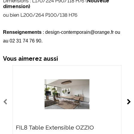
Dimensions : L170/224 P90/118 H76 (
Nouvelle
dimension)
ou bien L200/264 P100/138 H76
Renseignements
: design-contemporain@orange.fr ou
au 02 31 74 76 90.
Vous aimerez aussi
FIL8 Table Extensible OZZIO