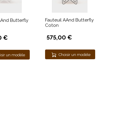
Fauteuil AAnd Butterfly
AAnd Butterfly
Coton
575,00 €
0 €
Choisir un modèle
isir un modèle