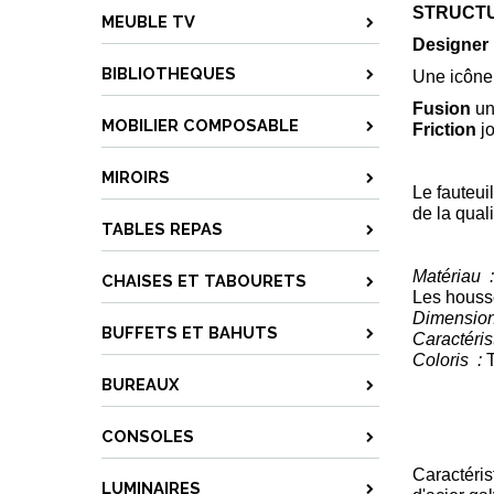
STRUCT
MEUBLE TV
Designer
BIBLIOTHEQUES
Une icône,
Fusion
un
MOBILIER COMPOSABLE
Friction
jo
MIROIRS
Le fauteui
de la qual
TABLES REPAS
Matériau :
CHAISES ET TABOURETS
Les housse
Dimension
BUFFETS ET BAHUTS
Caractéris
Coloris :
T
BUREAUX
CONSOLES
Caractérist
LUMINAIRES