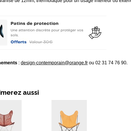
lvanisé de 12mm, thermolaqué pour un usage intérieur ou extéri
nements
:
design-contemporain@orange.fr
ou 02 31 74 76 90.
imerez aussi