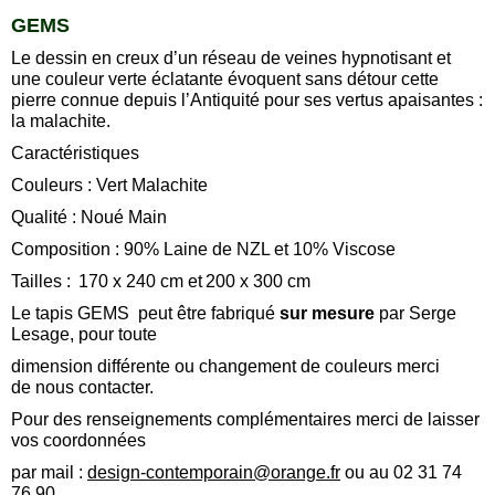
GEMS
Le dessin en creux d’un réseau de veines hypnotisant et
une couleur verte éclatante évoquent sans détour cette
pierre connue depuis l’Antiquité pour ses vertus apaisantes :
la malachite.
Caractéristiques
Couleurs : Vert Malachite
Qualité : Noué Main
Composition : 90% Laine de NZL et 10% Viscose
Tailles :
170 x 240 cm et
200 x 300 cm
Le tapis GEMS peut être fabriqué
sur mesure
par Serge
Lesage, pour toute
dimension différente ou changement de couleurs merci
de nous contacter.
Pour des renseignements complémentaires merci de laisser
vos coordonnées
par mail :
design-contemporain@orange.fr
ou au 02 31 74
76 90.