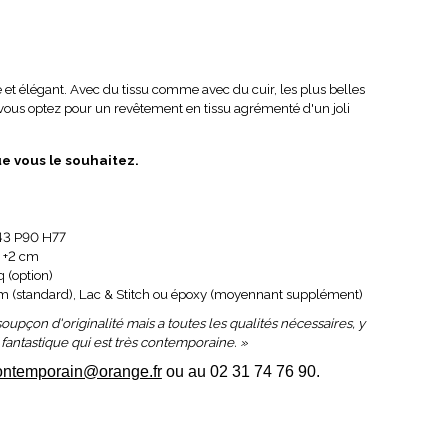
et élégant. Avec du tissu comme avec du cuir, les plus belles
vous optez pour un revêtement en tissu agrémenté d'un joli
e vous le souhaitez.
43 P90 H77
 +2 cm
 (option)
 (standard), Lac & Stitch ou époxy (moyennant supplément)
upçon d'originalité mais a toutes les qualités nécessaires, y
fantastique qui est très contemporaine. »
ontemporain@orange.fr
ou au 02 31 74 76 90.