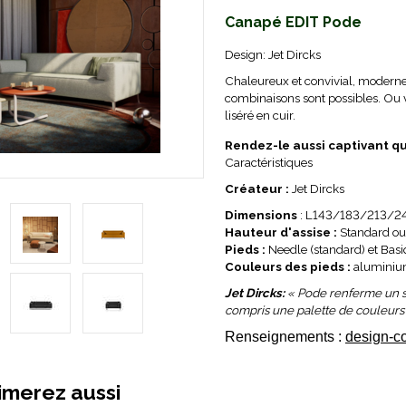
Canapé EDIT Pode
Design: Jet Dircks
Chaleureux et convivial, moderne 
combinaisons sont possibles. Ou 
liséré en cuir.
Rendez-le aussi captivant qu
Caractéristiques
Créateur :
Jet Dircks
Dimensions
: L143/183/213/2
Hauteur d'assise :
Standard ou
Pieds :
Needle (standard) et Basiq
Couleurs des pieds :
aluminium
Jet Dircks:
« Pode renferme un so
compris une palette de couleurs 
Renseignements :
design-c
imerez aussi