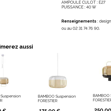
AMPOULE CULOT : E27
PUISSANCE : 40 W
Renseignements
: desig
ou au 02 31 74 76 90.
imerez aussi
BAMBOO 
Suspension
BAMBOO Suspension
FORESTIE
ER
FORESTIER
250,00
0 €