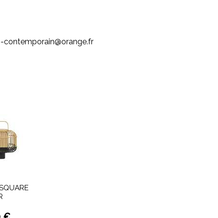
n-contemporain@orange.fr
SQUARE
R
 €