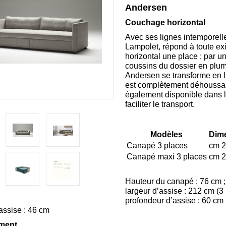
Andersen
Couchage horizontal
Avec ses lignes intemporell
Lampolet, répond à toute exi
horizontal une place ; par 
coussins du dossier en plum
Andersen se transforme en l
est complètement déhoussabl
également disponible dans l
faciliter le transport.
Modèles
Dim
Canapé 3 places
cm 2
Canapé maxi 3 places
cm 2
Hauteur du canapé : 76 cm ;
largeur d’assise : 212 cm (3
profondeur d’assise : 60 cm 
assise : 46 cm
ement