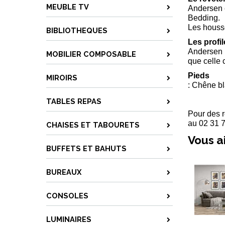
MEUBLE TV
Andersen e
Bedding.
Les housse
BIBLIOTHEQUES
Les profi
Andersen p
MOBILIER COMPOSABLE
que celle 
Pieds
MIROIRS
: Chêne bl
TABLES REPAS
Pour des 
au 02 31 7
CHAISES ET TABOURETS
Vous a
BUFFETS ET BAHUTS
BUREAUX
CONSOLES
LUMINAIRES