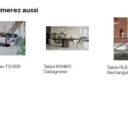
imerez aussi
pas TOVERI
Table KONIKO
Table FIL8
Dallagnese
Rectangul