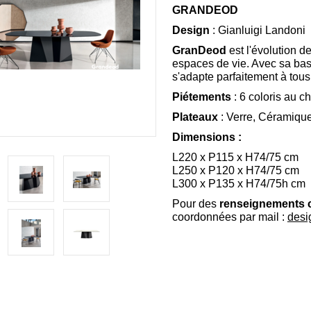
GRANDEOD
Design
: Gianluigi Landoni
GranDeod
est l'évolution d
espaces de vie.‎ Avec sa bas
s'adapte parfaitement à tous
Piétements
: 6 coloris au c
Plateaux
: Verre, Céramiqu
Dimensions :
L220 x P115 x H74/75 cm
L250 x P120 x H74/75 cm
L300 x P135 x H74/75h cm
Pour des
renseignements 
coordonnées par mail :
desi