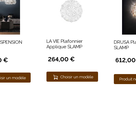
LA VIE Plafonnier
USPENSION
DRUSA Pla
Applique SLAMP
SLAMP
264,00 €
0 €
612,00
Choisir un modèle
isir un modèle
Produit n