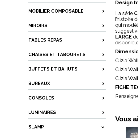
Design b
MOBILIER COMPOSABLE
La série
C
l’histoire
qui modèle
MIROIRS
suggestiv
LARGE
du
TABLES REPAS
disponible
Dimensio
CHAISES ET TABOURETS
Clizia Wa
BUFFETS ET BAHUTS
Clizia Wa
Clizia Wa
BUREAUX
FICHE TE
Renseign
CONSOLES
LUMINAIRES
Vous a
SLAMP