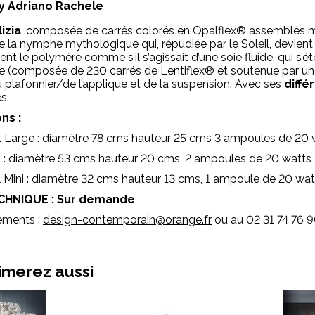
y Adriano Rachele
lizia
, composée de carrés colorés en Opalflex® assemblés 
 de la nymphe mythologique qui, répudiée par le Soleil, devien
nt le polymère comme s’il s’agissait d’une soie fluide, qui s’é
e (composée de 230 carrés de Lentiflex® et soutenue par un
 plafonnier/de l’applique et de la suspension. Avec ses
diffé
s.
ns :
ll Large : diamètre 78 cms hauteur 25 cms 3 ampoules de 20 
ll : diamètre 53 cms hauteur 20 cms, 2 ampoules de 20 watts
ll Mini : diamètre 32 cms hauteur 13 cms, 1 ampoule de 20 wa
CHNIQUE : Sur demande
ements :
design-contemporain@orange.fr
ou au 02 31 74 76 9
imerez aussi